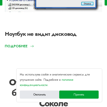
Ноутбук не видит дисковод
ПОДРОБНЕЕ
Мы используем cookie и аналитические сервисы для
Отремонтируем любые
улучшения сайта. Подробнее в
политике
конфиденциальности
.
бренды ноутбуков на
Отклонить
Принять
Соколе