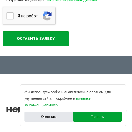
Я нe poбoт
Частые проблемы и
Мы используем cookie и аналитические сервисы для
улучшения сайта. Подробнее в
политике
неисправности ноутбуков
конфиденциальности
.
Asus
Отклонить
Принять