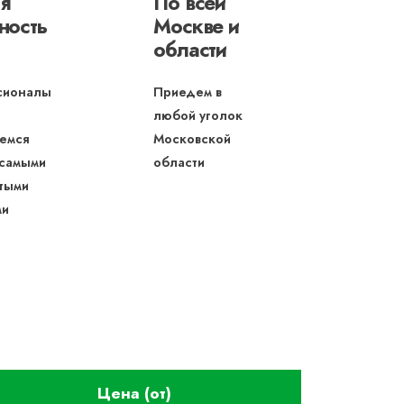
я
По всей
ность
Москве и
области
сионалы
Приедем в
любой уголок
емся
Московской
 самыми
области
тыми
ми
Цена (от)