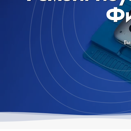
Фи
Вы