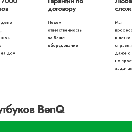
 7000
Гарантии по
Люба
тов
договору
слож
 дело
Несем
Мы
,
ответственность
профес
нно и
за Ваше
и легко
с
оборудование
справля
 на дом
даже с
не прос
задача
утбуков BenQ