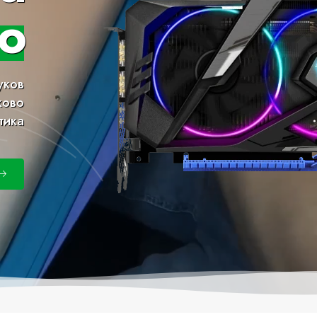
о
уков
ково
тика