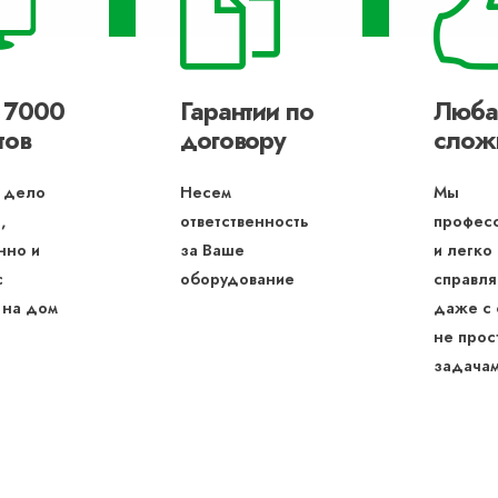
 7000
Гарантии по
Люба
тов
договору
слож
 дело
Несем
Мы
,
ответственность
профес
нно и
за Ваше
и легко
с
оборудование
справля
 на дом
даже с
не прос
задача