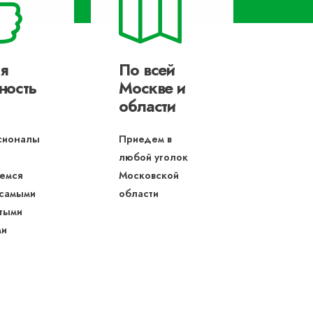
я
По всей
ность
Москве и
области
сионалы
Приедем в
любой уголок
емся
Московской
 самыми
области
тыми
ми