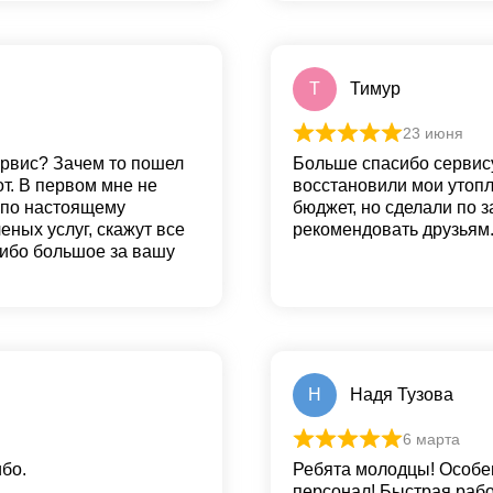
Т
Тимур
23 июня
ервис? Зачем то пошел
Больше спасибо сервису
от. В первом мне не
восстановили мои утопл
о по настоящему
бюджет, но сделали по 
ных услуг, скажут все
рекомендовать друзьям.
сибо большое за вашу
Н
Надя Тузова
6 марта
бо.
Ребята молодцы! Особе
персонал! Быстрая рабо