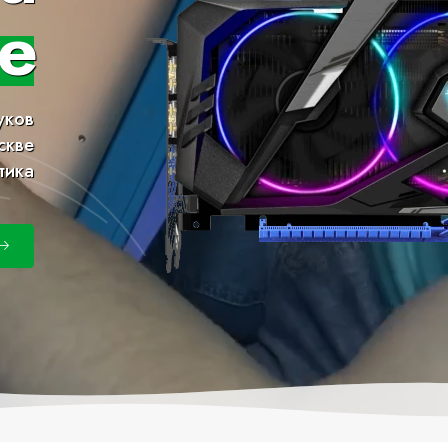
е
уков
скве
тика