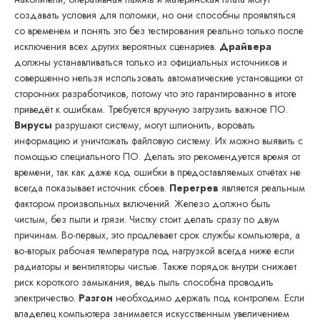
создавать условия для поломки, но они способны проявляться
со временем и понять это без тестирования реально только после
исключения всех других вероятных сценариев.
Драйвера
должны устанавливаться только из официальных источников и
совершенно нельзя использовать автоматические установщики от
сторонних разработчиков, потому что это гарантированно в итоге
приведёт к ошибкам. Требуется вручную загрузить важное ПО.
Вирусы
разрушают систему, могут шпионить, воровать
информацию и уничтожать файловую систему. Их можно выявить с
помощью специального ПО. Делать это рекомендуется время от
времени, так как даже код ошибки в предоставляемых отчётах не
всегда показывает источник сбоев.
Перегрев
является реальным
фактором произвольных включений. Железо должно быть
чистым, без пыли и грязи. Чистку стоит делать сразу по двум
причинам. Во-первых, это продлевает срок службы компьютера, а
во-вторых рабочая температура под нагрузкой всегда ниже если
радиаторы и вентиляторы чистые. Также порядок внутри снижает
риск короткого замыкания, ведь пыль способна проводить
электричество.
Разгон
необходимо держать под контролем. Если
владелец компьютера занимается искусственным увеличением