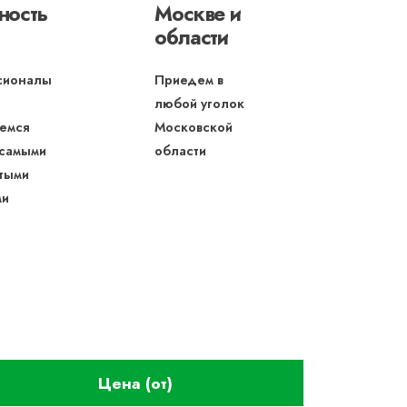
ность
Москве и
области
сионалы
Приедем в
любой уголок
емся
Московской
 самыми
области
тыми
ми
Цена (от)