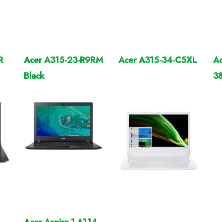
R
Acer A315-23-R9RM
Acer A315-34-C5XL
Ac
Black
3
Acer Aspire 1 A114-