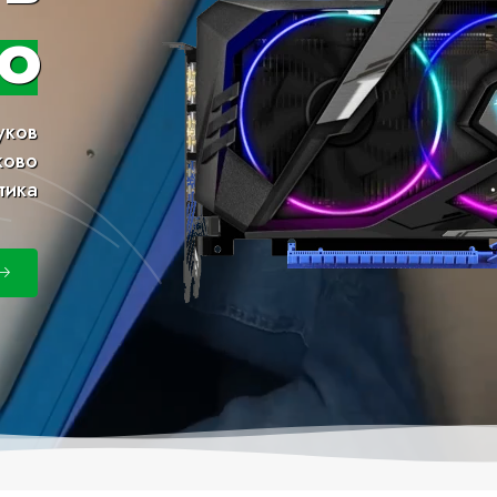
о
уков
ково
тика