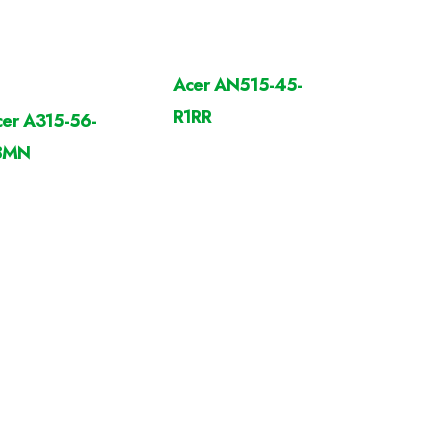
Acer AN515-45-
R1RR
er A315-56-
8MN