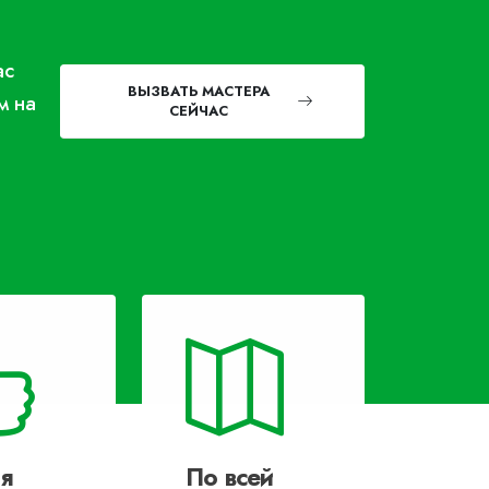
ас
ВЫЗВАТЬ МАСТЕРА
м на
СЕЙЧАС
я
По всей