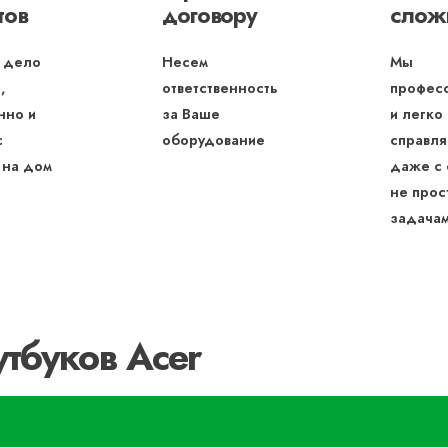
тов
договору
слож
 дело
Несем
Мы
,
ответственность
профес
нно и
за Ваше
и легко
с
оборудование
справля
 на дом
даже с
не прос
задача
тбуков Acer