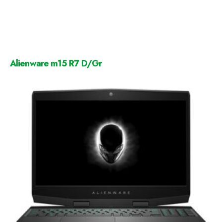
Alienware m15 R7 D/Gr