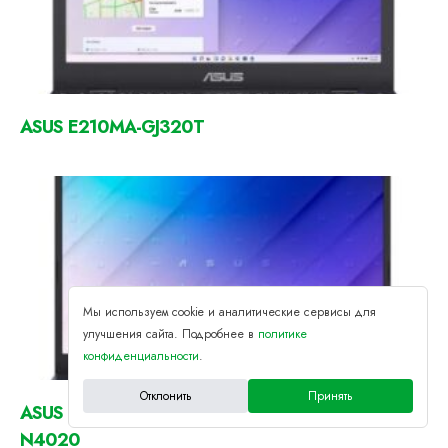
ASUS E210MA-GJ320T
Мы используем cookie и аналитические сервисы для
улучшения сайта. Подробнее в
политике
конфиденциальности
.
Отклонить
Принять
ASUS E410MA 14.0 HD Notebook Intel Celeron
N4020