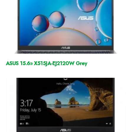
ASUS 15.6» X515JA-EJ2120W Grey