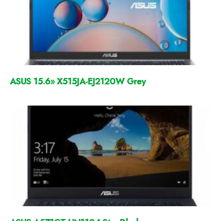
ASUS 15.6» X515JA-EJ2120W Grey