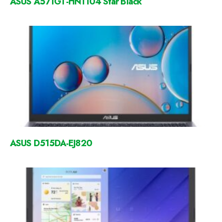
ASUS A571GT-HN1104 Star Black
ASUS D515DA-EJ820