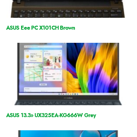
ASUS Eee PC X101CH Brown
ASUS 13.3» UX325EA-KG666W Grey