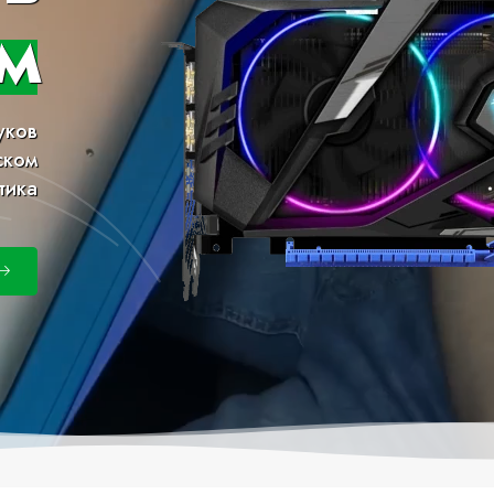
м
уков
ском
тика