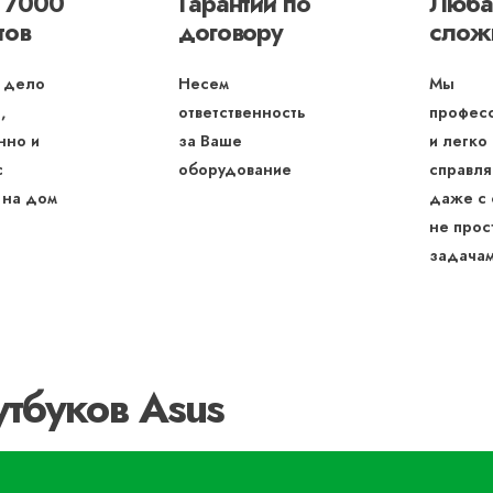
 7000
Гарантии по
Люба
тов
договору
слож
 дело
Несем
Мы
,
ответственность
профес
нно и
за Ваше
и легко
с
оборудование
справля
 на дом
даже с
не прос
задача
тбуков Asus