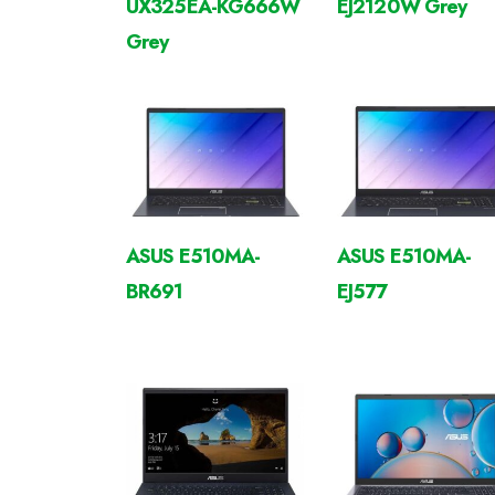
UX325EA-KG666W
EJ2120W Grey
Grey
ASUS E510MA-
ASUS E510MA-
BR691
EJ577