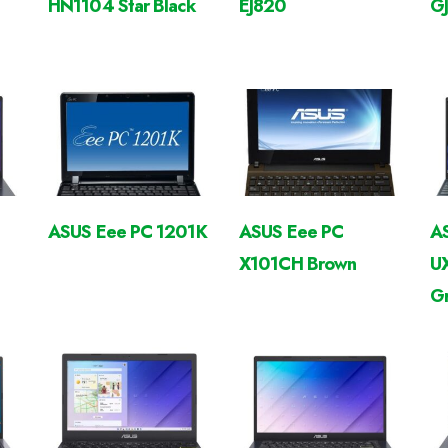
HN1104 Star Black
EJ820
G
ASUS Eee PC 1201K
ASUS Eee PC
AS
X101CH Brown
U
G