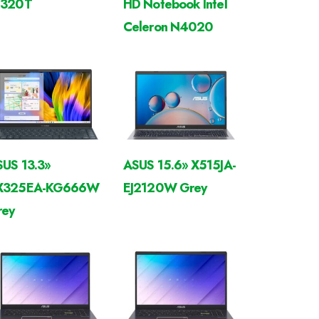
J320T
HD Notebook Intel
Celeron N4020
US 13.3»
ASUS 15.6» X515JA-
X325EA-KG666W
EJ2120W Grey
rey