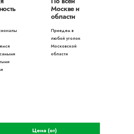
я
По всей
ность
Москве и
области
сионалы
Приедем в
любой уголок
емся
Московской
 самыми
области
тыми
ми
Цена (от)