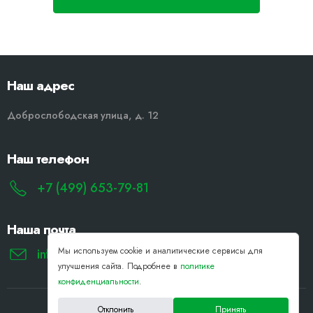
Наш адрес
Доброслободская улица, д. 12
Наш телефон
+7 (499) 653-79-81
Наша почта
Мы используем cookie и аналитические сервисы для
info@remont-noutbukov-pk.ru
улучшения сайта. Подробнее в
политике
конфиденциальности
.
Отклонить
Принять