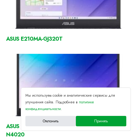
ASUS E210MA-GJ320T
Мы используем cookie и аналитические сервисы для
улучшения сайта. Подробнее в
политике
конфиденциальности
.
Отклонить
Принять
ASUS E410MA 14.0 HD Notebook Intel Celeron
N4020