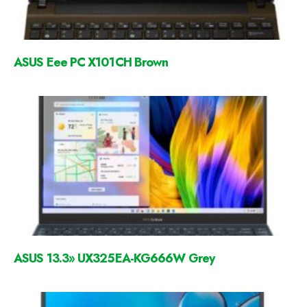
ASUS Eee PC X101CH Brown
ASUS 13.3» UX325EA-KG666W Grey