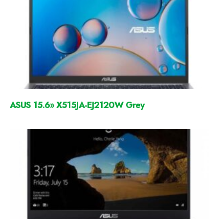
ASUS 15.6» X515JA-EJ2120W Grey