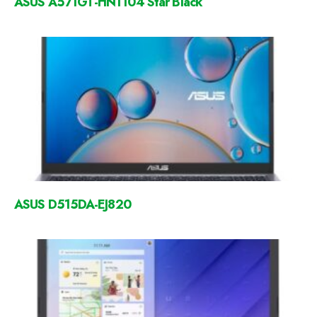
ASUS A571GT-HN1104 Star Black
ASUS D515DA-EJ820